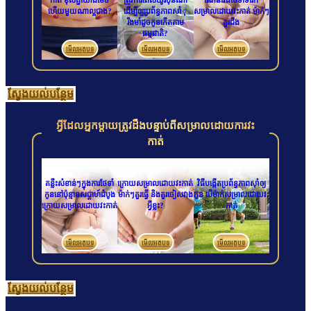
កាត់ ខុសគ្នាយ៉ាងម៉េច
ត្រូវការពេលយូរប៉ុនណា
ណែនាំវិធីថែទាំទារក
ហើយមួយណាល្អជាង?
ដើម្បីឲ្យប្រព័ន្ធភាពសាំុ
សម្រាលដោយវះកាត់ ម៉ាក់ៗ
រឹងមាំដូចកូនកើតតាម
គួរដឹង
ធម្មជាតិ?
មើលអត្ថបទ
មើលអត្ថបទ
មើលអត្ថបទ
ស្វែង​យល់​បន្ថែម
អ្វីដែលអ្នកម្តាយត្រូវដឹងបន្ទាប់ពីសម្រាលដោយការវះ
កាត់
គន្លឹះសំខាន់ៗក្នុងការថែទាំ
ក្រោយសម្រាលដោយវះកាត់
វិធីបង្កើតប្រព័ន្ធភាពស៊ាំឲ្យ
កូននៅប៉ុន្មានសប្ដាហ៍ដំបូង
ម៉ាក់ៗគួរធ្វើ និងគួរចៀសវាង
កូន បើម៉ាក់សម្រាលដោយវះ
ក្រោយសម្រាលដោយវះកាត់
អ្វីខ្លះ?
កាត់
មើលអត្ថបទ
មើលអត្ថបទ
មើលអត្ថបទ
ស្វែង​យល់​បន្ថែម