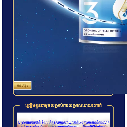
អានបន្ថែម
ត្រៀមខ្លួនជាមុនសម្រាប់ការសម្រាលដោយវះកាត់
សម្រាលតាមធម្មជាតិ និងវះ
តើកូនសម្រាលដោយវះកាត់
អង្គការសុខភាពពិភពលោក