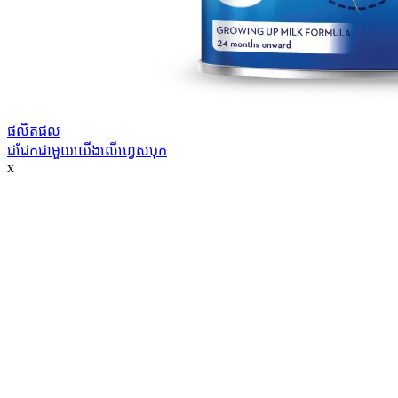
ផលិតផល
ជជែកជាមួយយើងលើហ្វេសបុក
x