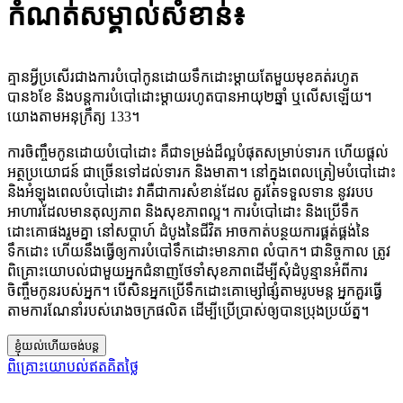
កំណត់សម្គាល់សំខាន់៖
គ្មានអ្វីប្រសើរជាងការបំបៅកូនដោយទឹកដោះម្តាយតែមួយមុខគត់រហូត
បាន៦ខែ និងបន្តការបំបៅដោះម្តាយរហូតបានអាយុ២ឆ្នាំ ឬលើសឡើយ។
យោងតាមអនុក្រឹត្យ 133។
ការចិញ្ចឹមកូនដោយបំបៅដោះ គឺជាទម្រង់ដ៏ល្អបំផុតសម្រាប់ទារក ហើយផ្តល់
អត្ថប្រយោជន៍ ជាច្រើនទៅដល់ទារក និងមាតា។ នៅក្នុងពេលត្រៀមបំបៅដោះ
និងអំឡុងពេលបំបៅដោះ វាគឺជាការសំខាន់ដែល គួរតែទទួលទាន នូវរបប
អាហារដែលមានតុល្យភាព និងសុខភាពល្អ។ ការបំបៅដោះ និងប្រើទឹក
ដោះគោផងរួមគ្នា នៅសប្តាហ៍ ដំបូងនៃជីវិត អាចកាត់បន្ថយការផ្គត់ផ្គង់នៃ
ទឹកដោះ ហើយនឹងធ្វើឲ្យការបំបៅទឹកដោះមានភាព លំបាក។ ជានិច្ចកាល ត្រូវ
ពិគ្រោះយោបល់ជាមួយអ្នកជំនាញថែទាំសុខភាពដើម្បីសុំដំបូន្មានអំពីការ
ចិញ្ចឹមកូនរបស់អ្នក។ បើសិនអ្នកប្រើទឹកដោះគោម្សៅផ្សំតាមរូបមន្ត អ្នកគួរធ្វើ
តាមការណែនាំរបស់រោងចក្រផលិត ដើម្បីប្រើប្រាស់ឲ្យបានប្រុងប្រយ័ត្ន។
ខ្ញុំយល់ហើយចង់បន្ត
ពិគ្រោះយោបល់ឥតគិតថ្លៃ