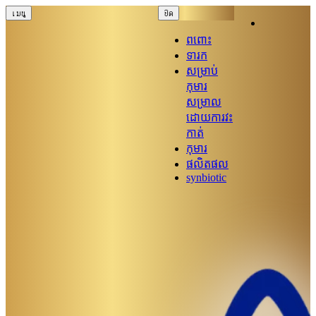
เมนู
ปิด
ពពោះ
ទារក
សម្រាប់
កុមារ
សម្រាល
ដោយការវះ
កាត់
កុមារ
ផលិតផល
synbiotic