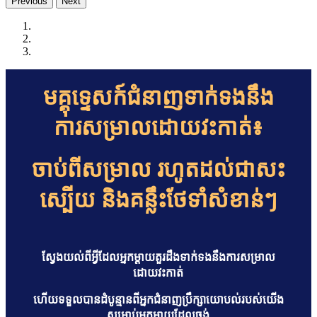
Previous
Next
មគ្គុទ្ទេសក៍ជំនាញទាក់ទងនឹង
ការសម្រាលដោយវះកាត់៖
ចាប់ពីសម្រាល រហូតដល់ជាសះ
ស្បើយ និងគន្លឹះថែទាំសំខាន់ៗ
ស្វែងយល់ពីអ្វីដែលអ្នកម្តាយគួរដឹងទាក់ទងនឹងការសម្រាល
ដោយវះកាត់
ហើយទទួលបានដំបូន្មានពីអ្នកជំនាញប្រឹក្សាយោបល់របស់យើង
សម្រាប់អ្នកម្តាយដែលចង់