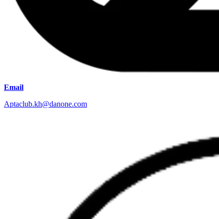
Email
Aptaclub.kh@danone.com