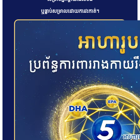
ឬធ្លាប់សម្រាលដោយការវះកាត់។