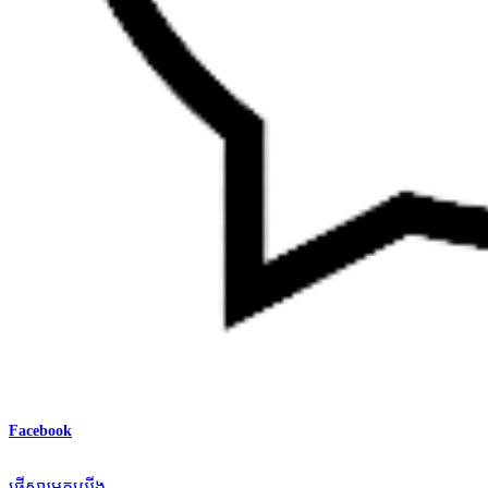
Facebook
ផ្ញើសារមកយើង