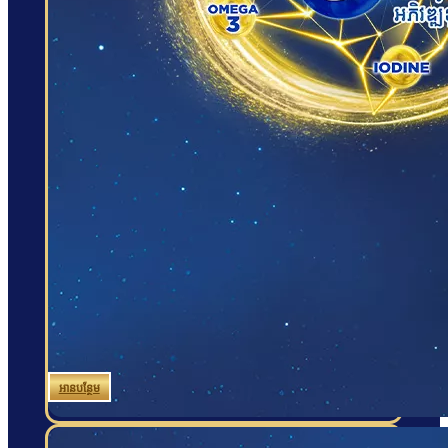
អានបន្ថែម