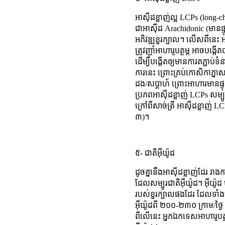
អាស៊ីដខ្លាញ់ល្អ LCPs (long-c
ជាអាស៊ីដ Arachidonic (មានផ្
អភិវឌ្ឍខួរក្បាល។ លើសពីនេះ អ
ត្រូវញ៉ាំអាហារូបត្ថម្ភ អាច
ដើម្បីបង្កើតឲ្យមានការតភ្ជ
ការនេះ ព្រោះគ្រប់កោសិកាភ្នាស
ដង/សប្តាហ៍ ព្រោះអាហារមានផ្ទុក
ប្រភពអាស៊ីដខ្លាញ់ LCPs សម្បូរ
ក្រៅពីសាច់ត្រី អាស៊ីដខ្លាញ់ LC
៣)។
៥- ជាតិអ៊ីយ៉ូដ
ដូចគ្នានឹងអាស៊ីដខ្លាញ់ដែរ
ដែលសម្បូរជាតិអ៊ីយ៉ូដ។ អ៊ីយ៉ូដ
របស់ខួរក្បាលផងដែរ ដែលទាំងន
អ៊ីយ៉ូដពី ២០០-២៣០ ក្រាម/ថ្ង
ពីលើនេះ អ្នកឯកទេសអាហារូបត្ថម្