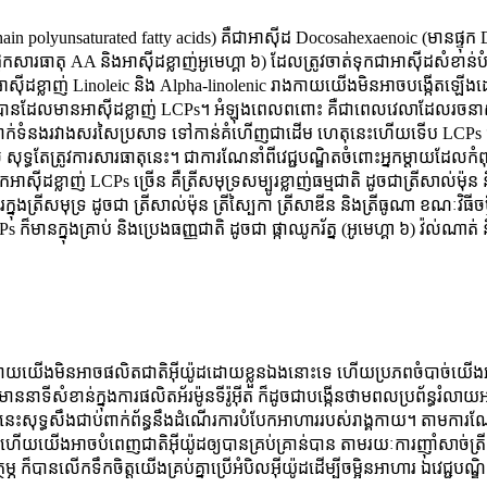
hain polyunsaturated fatty acids) គឺជាអាស៊ីដ Docosahexaenoic (មានផ្ទុក 
ទុកសារធាតុ AA និងអាស៊ីដខ្លាញ់អូមេហ្គា ៦) ដែលត្រូវចាត់ទុកជាអាស៊ីដសំខា
ាស៊ីដខ្លាញ់ Linoleic និង Alpha-linolenic រាងកាយយើងមិនអាចបង្កើតឡើងដោយ
បង្កើតបានដែលមានអាស៊ីដខ្លាញ់ LCPs។ អំឡុងពេលពពោះ គឺជាពេលវេលាដែលរចនាសម
ាប់ទំនាក់ទំនងរវាងសរសៃប្រសាទ ទៅកាន់គំហើញជាដើម ហេតុនេះហើយទើប LCPs 
 សុទ្ធតែត្រូវការសារធាតុនេះ។ ជាការណែនាំពីវេជ្ជបណ្ឌិតចំពោះអ្នកម្តាយដែលកំ
អាស៊ីដខ្លាញ់ LCPs ច្រើន គឺត្រីសមុទ្រសម្បូរខ្លាញ់ធម្មជាតិ ដូចជាត្រីសាល់ម៉ុ
ក្នុងត្រីសមុទ្រ ដូចជា ត្រីសាល់ម៉ុន ត្រីស្បៃកា ត្រីសាឌីន និងត្រីធូណា ខណៈវិ
Ps ក៏មានក្នុងគ្រាប់ និងប្រេងធញ្ញជាតិ ដូចជា ផ្កាឈូករ័ត្ន (អូមេហ្គា ៦) វ៉ល់ណាត់
 រាងកាយយើងមិនអាចផលិតជាតិអ៊ីយ៉ូដដោយខ្លួនឯងនោះទេ ហើយប្រភពចំបាច់យើ
 មាននាទីសំខាន់ក្នុងការផលិតអ័រម៉ូនទីរ៉ូអ៊ីត ក៏ដូចជាបង្កើនថាមពលប្រព័ន្ធរំលាយអ
េះសុទ្ធសឹងជាប់ពាក់ព័ន្ធនឹងដំណើរការបំបែកអាហាររបស់រាង្គកាយ។ តាមការណែន
ៃ ហើយយើងអាចបំពេញជាតិអ៊ីយ៉ូដឲ្យបានគ្រប់គ្រាន់បាន តាមរយៈការញ៉ាំសាច់ត្រ
ភ ក៏បានលើកទឹកចិត្តយើងគ្រប់គ្នាប្រើអំបិលអ៊ីយ៉ូដដើម្បីចម្អិនអាហារ ឯវេជ្ជបណ្