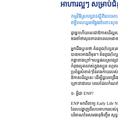
អាហារល្អៗ សម្រាប់ជំ
កម្មវិធីស្រាវជ្រាវស្តីពីរ
ឥទ្ធិពលយូរអង្វែងចំពោះសុ
ដូច្នេះហើយនេះជាឱកាសដ៏ល្អសម្
ចងចាំថាសុខភាពនាពេលអនាគតរប
អ្នកដឹងឬទេថា តំនពូជ(ហ្សែន)រ
បានអះអាងពីមុន។ តំនពូជ(ហ្
កត្តាខាងក្រៅ។លទ្ធផលស្រាវជ្រ
កំពុងលូតលាស់ក្នុងស្បូន រហូ
ប្រព័ន្ធសំខាន់ៗនៃរាងកាយរបស់ក
ឱកាសដ៏ល្អនេះ ដើម្បីជួយពង្រឹ
ព្រោះវាជារយៈពេលដែលកំណត់
១- អ្វីជា ENP?
ENP មកពីពាក្យ Early Life Nut
ដែលបង្ហាញពីរបបអាហាររបស់ម
បរិមាណនៃសារធាតុចិញ្ចឹម សុ