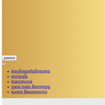
ប្រធានបទ
ការត្រៀមខ្លួនតាំងពីកុមារភាព
អាហារូបត្ថម្ភ
ការសម្រាលកូន
គ្រួសារ​ ការងារ និងការកម្សាន្ត
សុខភាព និងសុខុមាលភាព