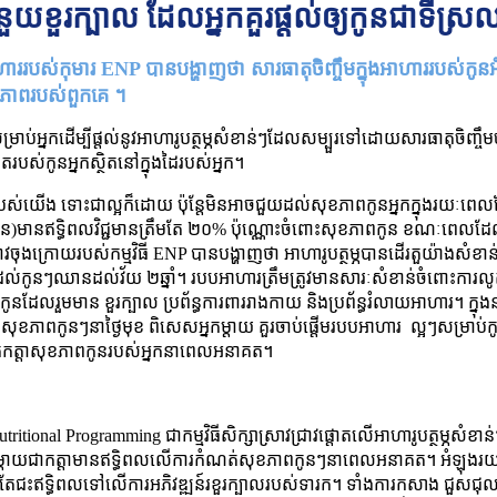
នួយខួរក្បាល ដែលអ្នកគួរផ្តល់ឲ្យកូនជាទីស្រ
បបអាហាររបស់កុមារ ENP បានបង្ហាញថា សារធាតុចិញ្ចឹមក្នុងអាហាររបស់កូ
ខភាពរបស់ពួកគេ ។
រាប់អ្នកដើម្បីផ្តល់នូវអាហារូបត្ថម្ភសំខាន់ៗដែលសម្បួរទៅដោយសារធាតុចិញ្ចឹ
ស់កូនអ្នកស្ថិតនៅក្នុងដៃរបស់អ្នក។
បស់យើង ទោះជាល្អក៏ដោយ ប៉ុន្តែមិនអាចជួយដល់សុខភាពកូនអ្នកក្នុងរយៈពេលវែង
សែន)មានឥទ្ធិពលវិជ្ជមានត្រឹមតែ ២០% ប៉ុណ្ណោះចំពោះសុខភាពកូន ខណៈពេល
ាវចុងក្រោយរបស់កម្មវិធី ENP បានបង្ហាញថា អាហារូបត្ថម្ភបានដើរតួយ៉ាងសំខ
តដល់កូនៗឈានដល់វ័យ ២ឆ្នាំ។ របបអាហារត្រឹមត្រូវមានសារៈសំខាន់ចំពោះការល
ូនដែលរួមមាន ខួរក្បាល ប្រព័ន្ធការពាររាងកាយ និងប្រព័ន្ធរំលាយអាហារ។ ក្នុងនាម
ងសុខភាពកូនៗនាថ្ងៃមុខ ពិសេសអ្នកម្តាយ គួរចាប់ផ្តើមរបបអាហារ ល្អៗសម្រាប់
កត្តាសុខភាពកូនរបស់អ្នកនាពេលអនាគត។
ritional Programming ជាកម្មវិធីសិក្សាស្រាវជ្រាវផ្តោតលើអាហារូបត្ថម្ភសំខ
្តាយជាកត្តាមានឥទ្ធិពលលើការកំណត់សុខភាពកូនៗនាពេលអនាគត។ អំឡុងរយៈ
ទ្ធតែជះឥទ្ធិពលទៅលើការអភិវឌ្ឍន៍រខួរក្បាលរបស់ទារក។ ទាំងការកសាង ជួ