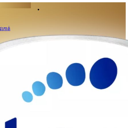
វះកាត់