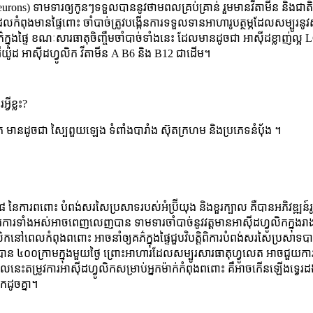
neurons) ទាមទារឲ្យកូនៗទទួលបាននូវថាមពលគ្រប់គ្រាន់ រួមមានវីតាមីន និងជាតិ
លកំពុងមានផ្ទៃពោះ ចាំបាច់ត្រូវបង្កើនការទទួលទានអាហារូបត្ថម្ភដែលសម្បូរនូវស
ភ៌ក្នុងផ្ទៃ ខណៈសារធាតុចិញ្ចឹមចាំបាច់ទាំងនេះ ដែលមានដូចជា អាស៊ីដខ្លាញ់ល្អ
អ៊ីយ៉ូដ អាស៊ីដហ្វូលិក វីតាមីន A B6 និង B12 ជាដើម។
វីខ្លះ?
ក មានដូចជា ស្បៃពួយឡេង ទំពាំងបារាំង ស៊ុតក្រហម និងប្រភេទនំបុ័ង ។
២៨ នៃការពពោះ បំពង់សរសៃប្រសាទរបស់អំប្រ៊ីយុង និងខួរក្បាល គឺបានអភិវឌ្ឍន៍រូ
ើរការទាំងអស់អាចពេញលេញបាន ទាមទារចាំបាច់នូវវត្តមានអាស៊ីដហ្វូលិកក្នុងរ
វូលិកនៅពេលកំពុងពពោះ អាចនាំឲ្យគភ៌ក្នុងផ្ទៃជួបវិបត្តិពិការបំពង់សរសៃប្រសាទ
ឲ្យបាន ៤០០ក្រាមក្នុងមួយថ្ងៃ ព្រោះអាហារដែលសម្បូរសារធាតុហ្វូលេត អាចជួ
ៈពេលនេះតម្រូវការអាស៊ីដហ្វូលិកសម្រាប់អ្នកម៉ាក់កំពុងពពោះ គឺអាចកើនឡើងទ្វេ
លិកដូចគ្នា។