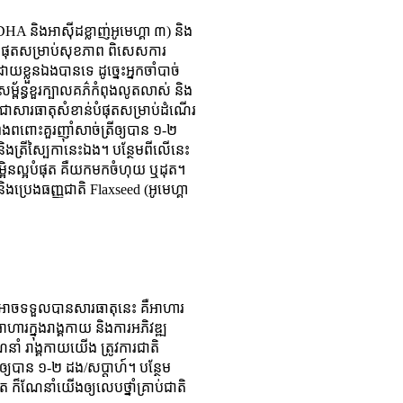
DHA និងអាស៊ីដខ្លាញ់អូមេហ្គា ៣) និង
ន់បំផុតសម្រាប់សុខភាព ពិសេសការ
ខ្លួនឯងបានទេ ដូច្នេះអ្នកចាំបាច់
្ព័ន្ធខួរក្បាលគភ៌កំពុងលូតលាស់ និង
ជាសារធាតុសំខាន់បំផុតសម្រាប់ដំណើរ
ពុងពពោះគួរញ៉ាំសាច់ត្រីឲ្យបាន ១-២
ន និងត្រីស្បៃកានេះឯង។ បន្ថែមពីលើនេះ
ធីចម្អិនល្អបំផុត គឺយកមកចំហុយ ឬដុត។
 និងប្រេងធញ្ញជាតិ Flaxseed (អូមេហ្គា
ងអាចទទួលបានសារធាតុនេះ គឺអាហារ
ាហារក្នុងរាង្គកាយ និងការអភិវឌ្ឍ
ាំ រាង្គកាយយើង ត្រូវការជាតិ
ីឲ្យបាន ១-២ ដង/សប្តាហ៍។ បន្ថែម
ឌិត ក៏ណែនាំយើងឲ្យលេបថ្នាំគ្រាប់ជាតិ