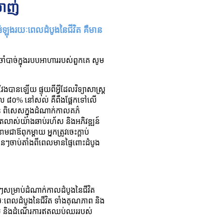
លាញ់
នអំឡុងរយៈពេលដំបូងនៃជីវិត គឺមាន
មចាំបាច់ក្នុងរបបអាហាររបស់ពួកគេ សូម
បានឡើយ ផ្ទុយពីអ្វីដែលវិទ្យាសាស្ត្រ
ដែល ៨០% នៅសល់ គឺពឹងផ្អែកទៅលើ
ាន់ ពិសេសក្នុងដំណាក់កាលគភ៌
ូតលាស់យ៉ាងឆាប់រហ័ស និងអភិវឌ្ឍន៍
ជាឪពុកម្តាយ អ្នកត្រូវចេះក្តាប់
កូនៗចាប់តាំងពីពេលមានផ្ទៃពោះដំបូង
ាន់ៗសម្រាប់ដំណាក់កាលដំបូងនៃជីវិត
ពេលដំបូងនៃជីវិត ទាំងគុណភាព និង
សជុល និងដំណើរការឥតឈប់ឈររបស់