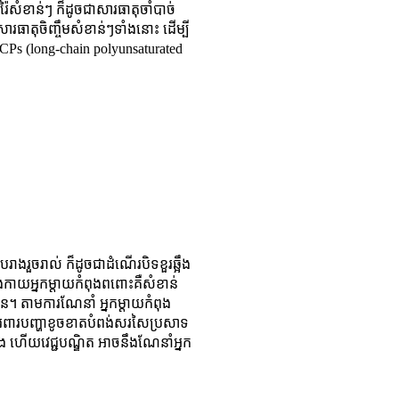
រ៉ៃសំខាន់ៗ ក៏ដូចជាសារធាតុចាំបាច់
ារធាតុចិញ្ចឹមសំខាន់ៗទាំងនោះ ដើម្បី
 LCPs (long-chain polyunsaturated
បរាងរួចរាល់ ក៏ដូចជាដំណើរបិទខួរឆ្អឹង
ាងកាយអ្នកម្តាយកំពុងពពោះគឺសំខាន់
បាន។ តាមការណែនាំ អ្នកម្តាយកំពុង
យការពារបញ្ហាខូចខាតបំពង់សរសៃប្រសាទ
រដង ហើយវេជ្ជបណ្ឌិត អាចនឹងណែនាំអ្នក