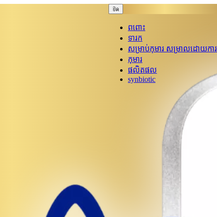
ปิด
ពពោះ
ទារក
សម្រាប់កុមារ សម្រាលដោយការ
កុមារ
ផលិតផល
synbiotic