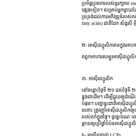
ប្រព័ន្ធប្រសាទរបស់ខួរក្បាល (
ផ្សេងទៀត។ សម្រាប់អ្នកម្តាយដែ
ទ្រទ្រង់ដល់ការអភិវឌ្ឍន៍របស់គ
fatty acids) ជាតិដែក ស័ង្កសី 
២- អាស៊ីដហ្វូលិកមានក្នុងអាហារអ្
ពពួកអាហារសម្បូរអាស៊ីដហ្វូលិ
៣- អាស៊ីដហ្វូលិក
នៅចន្លោះថ្ងៃទី ២១ ដល់ថ្ងៃទី 
ខ្នងជាដើម។ ដើម្បីជួយឲ្យដំណ
បំផុត។ បញ្ហាខ្វះជាតិអាស៊ីដហ្
ពពោះ ត្រូវញ៉ាំអាស៊ីដហ្វូលិក
របស់គភ៌ក្នុងផ្ទៃ។ ដូច្នេះខណ
ម្តាយឲ្យប្រើថ្នាំបំប៉នអាស៊ីដហ្វូ
៤- អាស៊ីដខ្លាញ់ LCPs