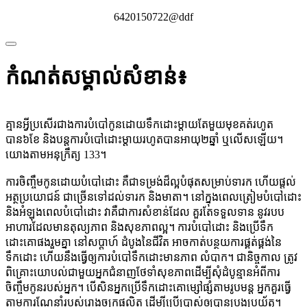
6420150722@ddf
កំណត់សម្គាល់សំខាន់៖
គ្មានអ្វីប្រសើរជាងការបំបៅកូនដោយទឹកដោះម្តាយតែមួយមុខគត់រហូត
បាន៦ខែ និងបន្តការបំបៅដោះម្តាយរហូតបានអាយុ២ឆ្នាំ ឬលើសឡើយ។
យោងតាមអនុក្រឹត្យ 133។
ការចិញ្ចឹមកូនដោយបំបៅដោះ គឺជាទម្រង់ដ៏ល្អបំផុតសម្រាប់ទារក ហើយផ្តល់
អត្ថប្រយោជន៍ ជាច្រើនទៅដល់ទារក និងមាតា។ នៅក្នុងពេលត្រៀមបំបៅដោះ
និងអំឡុងពេលបំបៅដោះ វាគឺជាការសំខាន់ដែល គួរតែទទួលទាន នូវរបប
អាហារដែលមានតុល្យភាព និងសុខភាពល្អ។ ការបំបៅដោះ និងប្រើទឹក
ដោះគោផងរួមគ្នា នៅសប្តាហ៍ ដំបូងនៃជីវិត អាចកាត់បន្ថយការផ្គត់ផ្គង់នៃ
ទឹកដោះ ហើយនឹងធ្វើឲ្យការបំបៅទឹកដោះមានភាព លំបាក។ ជានិច្ចកាល ត្រូវ
ពិគ្រោះយោបល់ជាមួយអ្នកជំនាញថែទាំសុខភាពដើម្បីសុំដំបូន្មានអំពីការ
ចិញ្ចឹមកូនរបស់អ្នក។ បើសិនអ្នកប្រើទឹកដោះគោម្សៅផ្សំតាមរូបមន្ត អ្នកគួរធ្វើ
តាមការណែនាំរបស់រោងចក្រផលិត ដើម្បីប្រើប្រាស់ឲ្យបានប្រុងប្រយ័ត្ន។