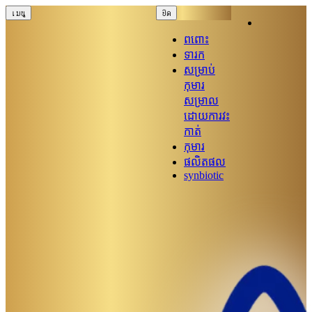
เมนู
ปิด
ពពោះ
ទារក
សម្រាប់
កុមារ
សម្រាល
ដោយការវះ
កាត់
កុមារ
ផលិតផល
synbiotic