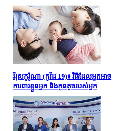
វីរុសកូរ៉ូណា (កូវីដ 19)៖ វិធីដែលអ្នកអាច
ការពារខ្លួនអ្នក និងកូនតូចរបស់អ្នក