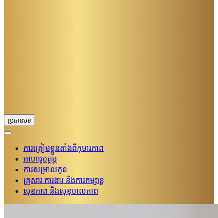
ប្រធានបទ
ការត្រៀមខ្លួនតាំងពីកុមារភាព
អាហារូបត្ថម្ភ
ការសម្រាលកូន
គ្រួសារ​ ការងារ និងការកម្សាន្ត
សុខភាព និងសុខុមាលភាព