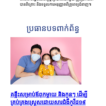
បានពិគ្រោះ និងទទួលការអនុញ្ញាតពីគ្រូពេទ្យជំនាញ៕
ប្រធានបទពាក់ព័ន្ធ
គន្លឹះសម្រាប់ឪពុកម្តាយ និងកូនៗ ដើម្បី
គ្រប់គ្រងស្រ្តេសដោយសារជំងឺកូវីដ១៩