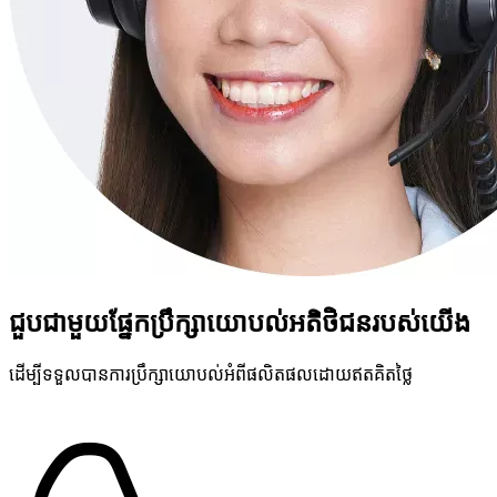
ជួបជាមួយផ្នែកប្រឹក្សាយោបល់អតិថិជនរបស់យើង
ដើម្បីទទួលបានការប្រឹក្សាយោបល់អំពីផលិតផលដោយឥតគិតថ្លៃ