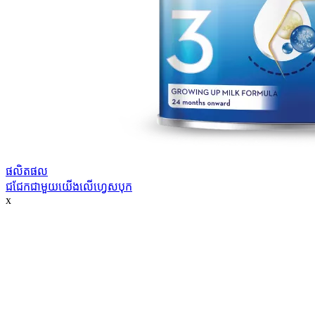
ផលិតផល
ជជែកជាមួយយើងលើហ្វេសបុក
x