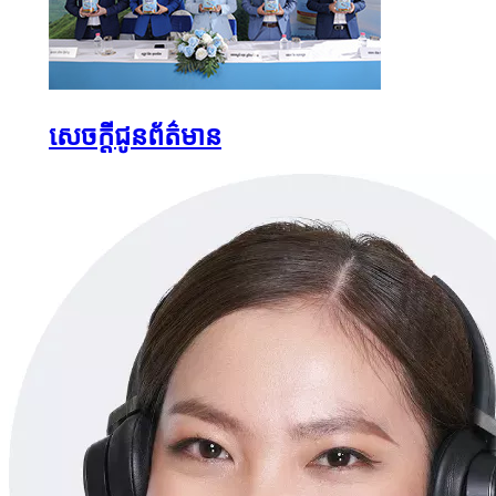
សេចក្តីជូនព័ត៌មាន