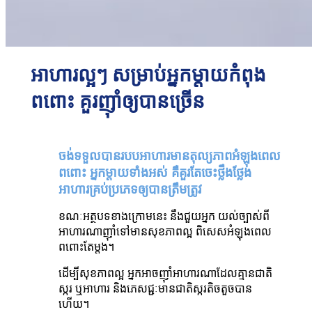
អាហារ​ល្អៗ​ ​​សម្រាប់​អ្នកម្តាយ​កំពុង​
ពពោះ គួរញ៉ាំ​ឲ្យ​បាន​ច្រើន
ចង់​ទទួល​បាន​របប​អាហារ​មាន​តុល្យភាព​អំឡុង​ពេល​
ពពោះ អ្នកម្តាយ​ទាំង​អស់ គឺ​គួរ​តែ​ចេះ​ថ្លឹង​ថ្លែង​
អាហារ​គ្រប់​ប្រភេទ​ឲ្យ​បាន​ត្រឹម​ត្រូវ
ខណៈ​អត្ថបទ​ខាង​ក្រោម​នេះ នឹង​ជួយ​អ្នក យល់​ច្បាស់​ពី​
អាហារ​ណា​ញ៉ាំ​ទៅ​មាន​សុខភាព​ល្អ ពិសេស​អំឡុង​ពេល​
ពពោះ​តែ​ម្តង។
ដើម្បី​សុខភាព​ល្អ អ្នក​អាច​ញ៉ាំ​អាហារ​ណា​ដែល​គ្មាន​ជាតិ​
ស្ករ ឬ​អាហារ និង​ភេសជ្ជៈ​មាន​ជាតិ​ស្ករ​តិច​តួច​បាន​
ហើយ។