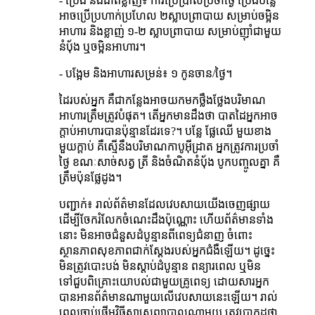
- ប្រេង និង​ជាតិ​ខ្លាញ់៖ ការ​ប្រើ​ប្រាស់​ប្រចាំ​ថ្ងៃ ប្រេង​បន្លែ​
អាច​ប្រើ​ប្រហាក់​ប្រហែល ២ស្លាប​ព្រា​បាយ សម្រាប់​ចម្អិន​
អាហារ និង​ខ្លាញ់ ១-២ ស្លាប​ព្រា​បាយ សម្រាប់​ញ៉ាំ​ជា​មួយ​
នំបុ័ង ឬ​ចម្អិន​អាហារ។
- បង្អែម និង​អាហារ​សម្រន់៖ ១ កូន​ចាន/ថ្ងៃ។
​​ដៃ​របស់អ្នក គឺ​ជាកន្លែង​អាច​យក​មក​ថ្លឹង​ថ្លែង​បរិមាណ​
អាហារ​ត្រឹម​ត្រូវ​បំផុត។ តើអ្នក​មាន​ដឹង​ថា បាត​ដៃ​អ្នក​អាច​
ក្តាប់​អាហារ​បាន​ប៉ុន្មាន​ដែរ​ទេ?។ បន្លែ​ ផ្លែឈើ មួយ​ខាង​
មួយ​ក្តាប់ គឺ​ស្មើ​នឹង​បរិមាណ​កាបូអ៊ីដ្រាត អ្នកត្រូវការ​ប្រចាំ​
ថ្ងៃ ខណៈ​សាច់​សត្វ ត្រី និង​ចំណិត​នំបុ័ង បូក​បញ្ចូល​គ្នា គឺ​
ត្រឹម​ប៉ុន​ផ្លែ​ដូង។
បញ្ជាក់៖ រាល់ព័ត៌មានដែលវេបសាយយើងចេញផ្សាយ
ដើម្បីចែករំលែកចំណេះដឹងប៉ុណ្ណោះ ហើយព័ត៌មានទាំង
នោះ មិនអាចជំនួសដំបូន្មានពីពេទ្យជំនាញ ចំពោះ
ស្ថានភាពសុខភាពជាក់ស្ដែងរបស់អ្នកជំងឺឡើយ។ ដូច្នេះ
មិនត្រូវបោះបង់ មិនស្ដាប់ដំបូន្មាន ពន្យារពេល ឬមិន
ទៅជួបពិគ្រោះយោបល់ជាមួយគ្រូពេទ្យ ដោយសារអ្នក
បានអានព័ត៌មានណាមួយលើវេបសាយនេះឡើយ។ រាល់
ពេលចាប់ផ្ដើមវិធីសាស្ត្រព្យាបាលណាមួយ ត្រូវប្រាកដថា