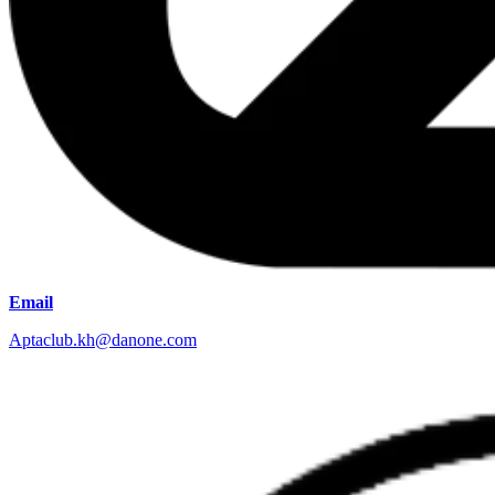
Email
Aptaclub.kh@danone.com