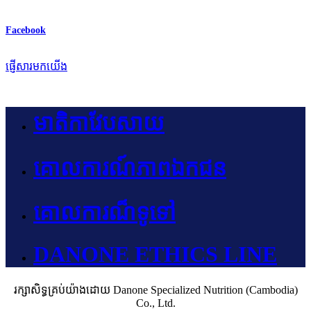
Facebook
ផ្ញើសារមកយើង
មាតិកាវែបសាយ
គោលការណ៍ភាពឯកជន
គោលការណ៏ទូទៅ
DANONE ETHICS LINE
រក្សាសិទ្ធគ្រប់យ៉ាងដោយ Danone Specialized Nutrition (Cambodia)
Co., Ltd.