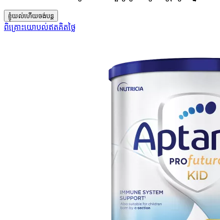
ខ្ញុំយល់ហើយចង់បន្ត
ពិគ្រោះយោបល់ឥតគិតថ្លៃ