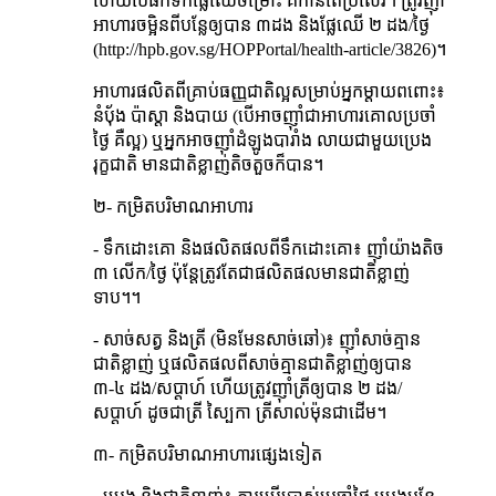
ហើយ​បើ​ផឹក​ទឹក​ផ្លែ​ឈើ​ចម្រោះ គឺ​កាន់​តែ​ប្រសើរ។ ត្រូវ​ញ៉ាំ​
អាហារ​ចម្អិន​ពី​បន្លែ​ឲ្យ​បាន ៣​ដង និង​ផ្លែ​ឈើ ២ ដង/ថ្ងៃ
(http://hpb.gov.sg/HOPPortal/health-article/3826)។
អាហារ​ផលិត​ពី​គ្រាប់​ធញ្ញ​ជាតិ​ល្អ​សម្រាប់​អ្នកម្តាយ​ពពោះ៖
នំបុ័ង ប៉ាស្តា និង​បាយ (បើ​អាច​ញ៉ាំ​ជា​អាហារ​គោល​ប្រចាំ​
ថ្ងៃ គឺ​ល្អ) ឬ​អ្នក​អាច​ញ៉ាំ​ដំឡូង​បារាំង លាយ​ជា​មួយ​ប្រេង​
រុក្ខជាតិ មាន​ជាតិ​ខ្លាញ់​តិចតួច​ក៏​បាន។
២- កម្រិត​បរិមាណ​អាហារ
- ទឹក​ដោះ​គោ និង​ផលិត​ផល​ពី​ទឹក​ដោះ​គោ៖ ញ៉ាំ​យ៉ាង​តិច
៣ លើក/ថ្ងៃ ប៉ុន្តែ​ត្រូវ​តែ​ជា​ផលិត​ផល​មាន​ជាតិ​ខ្លាញ់​
ទាប។។
- សាច់​សត្វ និង​ត្រី (មិន​មែន​សាច់​ឆៅ)៖ ញ៉ាំ​សាច់​គ្មាន​
ជាតិ​ខ្លាញ់ ឬ​ផលិត​ផល​ពី​សាច់​គ្មាន​ជាតិ​ខ្លាញ់​ឲ្យ​បាន
៣-៤ ដង/សប្តាហ៍ ហើយ​ត្រូវ​ញ៉ាំ​ត្រី​ឲ្យ​បាន ២ ដង/
សប្តាហ៍ ដូច​ជា​ត្រី ស្បៃកា ត្រី​សាល់​ម៉ុន​ជាដើម។
៣- កម្រិត​បរិមាណ​អាហារ​ផ្សេង​ទៀត