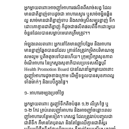
អ្នកម្តាយ​ពពោះ​អាច​ញ៉ាំ​អាហារ​ផលិត​ពី​សាច់​សត្វ ដែល​
មាន​ជាតិ​ខ្លាញ់​ទាប​ដូចជា អាហារ​ស្ងោរ ឬ​សាច់​ចម្អិន​ឆ្អិន​
ល្អ សាច់​មាន​ជាតិ​ខ្លាញ់​ទាប និង​សាច់​ស្រី​សម្បូរ​ខ្លាញ់ ទឹក​
ដោះ​គោ​គ្មាន​ជាតិ​ខ្លាញ់ ក៏​ដូច​ជា​ផលិត​ផល​ពី​ទឹក​ដោះ​មួយ​
ចំនួន​ដែល​បាន​សម្លាប់​មេរោគ​ត្រឹម​ត្រូវ។។
អំឡុង​ពេល​ពពោះ អ្នក​នៅ​តែ​មាន​ញ៉ាំ​បង្អែម និង​អាហារ​
មាន​ខ្លាញ់​ឆ្អែត​បាន​ដដែល គ្រាន់​តែ​ត្រូវ​កម្រិត​បរិមាណ​ឲ្យ​
សម​ល្មម ឬ​តិច​តូច​ទៅ​បាន​ហើយ។ ក្រុមប្រឹក្សា​សុខភាព​
ចំណី​អាហារ នៃ​ក្រសួង​សុខាភិបាល​ប្រទេស​សឹង្ហបុរី
Health Promotion Board បាន​ណែនាំ​អ្នកម្តាយ​ពពោះ
គួរ​ញ៉ាំ​អាហារ​ដូច​ខាង​ក្រោម ដើម្បី​ទទួល​បាន​សុខភាព​ល្អ
ទាំង​ម៉ាក់ៗ និង​បេប៊ី​ក្នុង​ផ្ទៃ។
១- អាហារ​ចម្បង​ប្រចាំ​ថ្ងៃ
អ្នកម្តាយពពោះ គួរ​ញ៉ាំ​ទឹក​តិច​បំផុត ១,២ លីត្រ/ថ្ងៃ ឬ
១-២ កែវ គ្រប់​ពេល​ញ៉ាំ​អាហារ និង​អាច​ញ៉ាំ​ចន្លោះ​ពេល​
ញ៉ាំ​អាហារ​បន្ថែម​ទៀត។ ភេសជ្ជៈ​ដែល​ត្រូវ​រាប់​បញ្ចូល​ជា​
ជាតិ​ទឹក គឺ​មាន​តែ​បុរាណ និង​តែ​ផ្លែ​ឈើ​គ្មាន​ជាតិ​ស្ករ